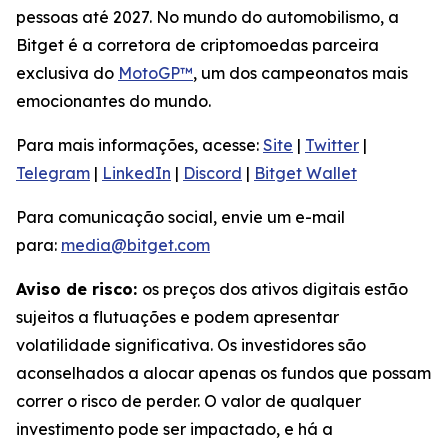
pessoas até 2027. No mundo do automobilismo, a
Bitget é a corretora de criptomoedas parceira
exclusiva do
MotoGP™
, um dos campeonatos mais
emocionantes do mundo.
Para mais informações, acesse:
Site
|
Twitter
|
Telegram
|
LinkedIn
|
Discord
|
Bitget Wallet
Para comunicação social, envie um e-mail
para:
media@bitget.com
Aviso de risco:
os preços dos ativos digitais estão
sujeitos a flutuações e podem apresentar
volatilidade significativa. Os investidores são
aconselhados a alocar apenas os fundos que possam
correr o risco de perder. O valor de qualquer
investimento pode ser impactado, e há a