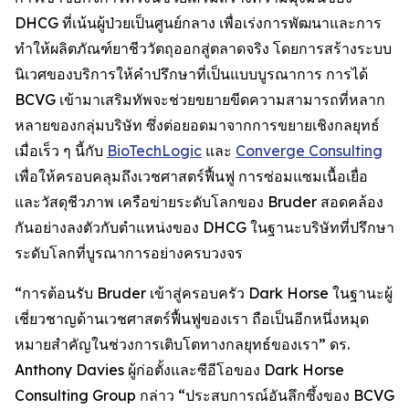
DHCG ที่เน้นผู้ป่วยเป็นศูนย์กลาง เพื่อเร่งการพัฒนาและการ
ทำให้ผลิตภัณฑ์ยาชีววัตถุออกสู่ตลาดจริง โดยการสร้างระบบ
นิเวศของบริการให้คำปรึกษาที่เป็นแบบบูรณาการ การได้
BCVG เข้ามาเสริมทัพจะช่วยขยายขีดความสามารถที่หลาก
หลายของกลุ่มบริษัท ซึ่งต่อยอดมาจากการขยายเชิงกลยุทธ์
เมื่อเร็ว ๆ นี้กับ
BioTechLogic
และ
Converge Consulting
เพื่อให้ครอบคลุมถึงเวชศาสตร์ฟื้นฟู การซ่อมแซมเนื้อเยื่อ
และวัสดุชีวภาพ เครือข่ายระดับโลกของ Bruder สอดคล้อง
กันอย่างลงตัวกับตำแหน่งของ DHCG ในฐานะบริษัทที่ปรึกษา
ระดับโลกที่บูรณาการอย่างครบวงจร
“การต้อนรับ Bruder เข้าสู่ครอบครัว Dark Horse ในฐานะผู้
เชี่ยวชาญด้านเวชศาสตร์ฟื้นฟูของเรา ถือเป็นอีกหนึ่งหมุด
หมายสำคัญในช่วงการเติบโตทางกลยุทธ์ของเรา” ดร.
Anthony Davies ผู้ก่อตั้งและซีอีโอของ Dark Horse
Consulting Group กล่าว “ประสบการณ์อันลึกซึ้งของ BCVG