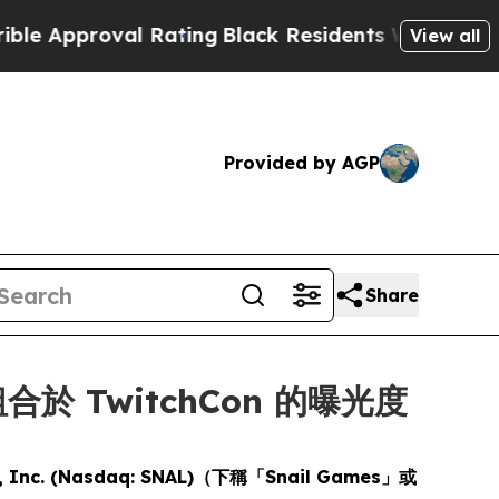
proval Rating
Black Residents Warned of Abusive
View all
Provided by AGP
Share
合於 TwitchCon 的曝光度
l, Inc. (Nasdaq: SNAL)（下稱「Snail Games」或