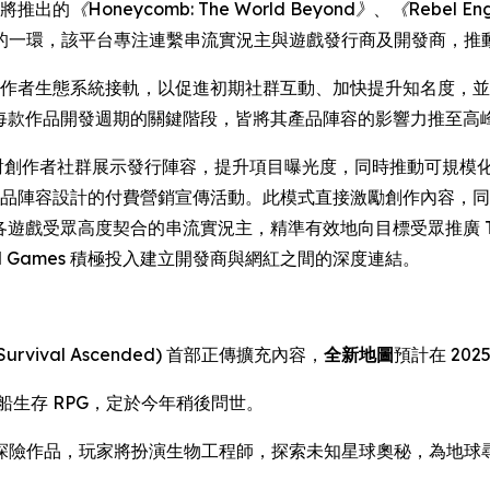
即將推出的
《Honeycomb: The World Beyond》
、
《Rebel En
的一環，該平台專注連繫串流實況主與遊戲發行商及開發商，推
劃與創作者生態系統接軌，以促進初期社群互動、加快提升知名度，並奠
mes 在每款作品開發週期的關鍵階段，皆將其產品陣容的影響力推至高
遇，得以面對創作者社群展示發行陣容，提升項目曝光度，同時推動可規模化的
mes 產品陣容設計的付費營銷宣傳活動。此模式直接激勵創作內
力連繫與各遊戲受眾高度契合的串流實況主，精準有效地向目標受眾推廣 
l Games 積極投入建立開發商與網紅之間的深度連結。
Survival Ascended)
首部正傳擴充內容，
全新地圖
預計在 2025
船生存 RPG，定於今年稍後問世。
存探險作品，玩家將扮演生物工程師，探索未知星球奧秘，為地球