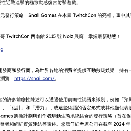
與毀滅性近戰連擊的極致動感復古射擊遊戲。
發行策略，Snail Games 在本屆 TwitchCon 的亮
哥 TwitchCon 西南館 2115 號 Noiz 展廳，掌握最新動態！
gg
是一家全球領先的獨立開發商和發行商，為世界各地的消費者提供互動數碼娛
請瀏覽：
https://snail.com/
。
含的許多前瞻性陳述可以透過使用前瞻性詞語來識別，例如「預
、「估計」和「潛力」，或這些術語的否定形式或其他類似表達。
l Games 將新計劃與創作者驅動生態系統結合的發行策略（
開發者和網紅實質連結等陳述。您應仔細考慮公司在截至 2024 年 1