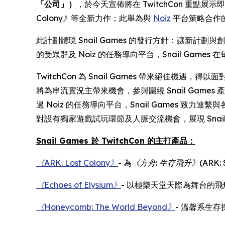
「公司」）
，於今天宣佈將在 TwitchCon 重點展示
Colony》
等全新力作；此舉為與
Noiz
平台策略合作
此計劃體現 Snail Games 的發行方針：讓新計
的受眾群及 Noiz 的任務導向平台，Snail Ga
TwitchCon 為 Snail Games 帶來絕佳機
將為串流實況主帶來機會，參與圍繞 Snail Ga
過 Noiz 的任務導向平台，Snail Games 致
對設有獨家遊戲試玩環節及人脈交流機會，展現 Snai
Snail Games 於 TwitchCon 的主打產品：
《ARK: Lost Colony》
- 為
《方舟
:
生存飛升》
(ARK: 
《Echoes of Elysium》
- 以極樂天堂天際為舞台的飛
《Honeycomb: The World Beyond》
- 溫馨系生