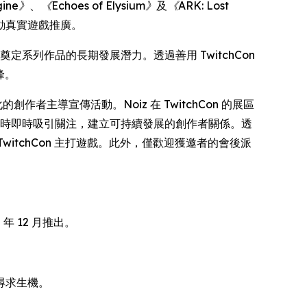
gine》
、
《Echoes of Elysium》
及
《ARK: Lost
動真實遊戲推廣。
定系列作品的長期發展潛力。透過善用 TwitchCon
峰。
創作者主導宣傳活動。Noiz 在 TwitchCon 的展區
容，同時即時吸引關注，建立可持續發展的創作者關係。透
TwitchCon 主打遊戲。此外，僅歡迎獲邀者的會後派
 年 12 月推出。
尋求生機。