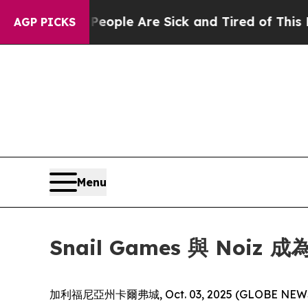
 Win: “People Are Sick and Tired of This Politics
AGP PICKS
Menu
Snail Games 與 No
加利福尼亞州卡爾弗城, Oct. 03, 2025 (GLOB