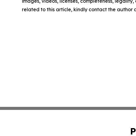
images, videos, licenses, completeness, legality, o
related to this article, kindly contact the author
P