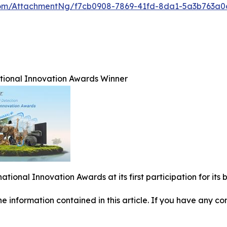
om/AttachmentNg/f7cb0908-7869-41fd-8da1-5a3b763a0
ational Innovation Awards Winner
national Innovation Awards at its first participation for i
 the information contained in this article. If you have any co