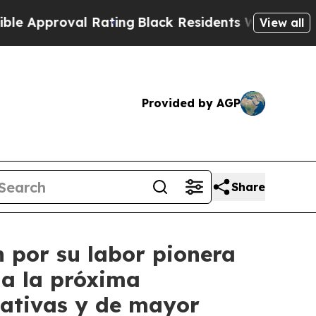
oval Rating
Black Residents Warned of Abusive C
View all
Provided by AGP
Share
n por su labor pionera
ia la próxima
tativas y de mayor