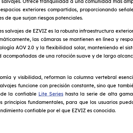
 salvajes. Ofrece tranquilidad a una comunidad más amp
 espacios exteriores compartidos, proporcionando señal
s de que surjan riesgos potenciales.
 salvajes de EZVIZ es la robusta infraestructura exterior 
máticamente, las cámaras se mantienen en línea y respon
logía AOV 2.0 y la flexibilidad solar, manteniendo el si
d acompañadas de una rotación suave y de largo alcanc
nomía y visibilidad, reforman la columna vertebral ese
vajes funcione con precisión constante, sino que también
sde la confiable
Lite Series
hasta la serie de alta gam
os principios fundamentales, para que los usuarios pue
ndimiento confiable por el que EZVIZ es conocida.