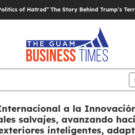
f Hatred”
The Story Behind Trump’s Terrible Appr
Internacional a la Innovació
ales salvajes, avanzando hac
xteriores inteligentes, adap