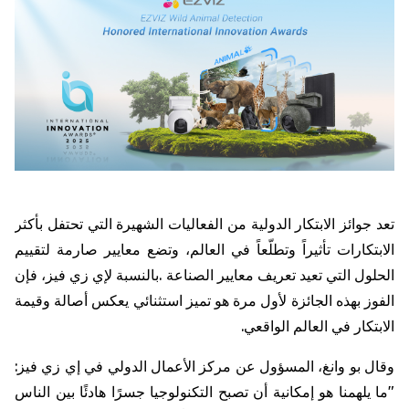
تعد
جوائز
الابتكار
الدولية
من
الفعاليات
الشهيرة
التي
تحتفل
بأكثر
الابتكارات
تأثيراً
وتطلّعاً
في
العالم،
وتضع
معايير
صارمة
لتقييم
الحلول
التي
تعيد
تعريف
معايير
الصناعة
.
بالنسبة
لإي
زي
فيز،
فإن
الفوز
بهذه
الجائزة
لأول
مرة
هو
تميز
استثنائي
يعكس
أصالة
وقيمة
الابتكار
في
العالم
الواقعي
.
وقال
بو
وانغ،
المسؤول
عن
مركز
الأعمال
الدولي
في
إي
زي
فيز
:
"
ما
يلهمنا
هو
إمكانية
أن
تصبح
التكنولوجيا
جسرًا
هادئًا
بين
الناس