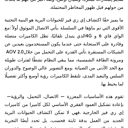
من
حولهم
قبل
ظهور
المخاطر
المحتملة
.
ما
يميز
حقًا
اكتشاف
إي
زي
فيز
للحيوانات
البرية
هو
البنية
التحتية
الأقوى
التي
تم
بناؤها
في
السلسلة
.
يأتي
الاتصال
الموثوق
أولاً
:
مع
الواي
فاي
6
و
4G
الذي
يتبدل
تلقائيًا،
تظل
الكاميرات
متصلة
وقادرة
على
الاستجابة
حتى
عندما
يكون
المستخدمون
بعيدين
عن
الشبكات
المستقرة
.
تأتي
القدرة
على
التحمل
من
خلال
AOV 2.0
ومرونة
الطاقة
الشمسية،
مما
يبقي
النظام
نشطًا
لفترات
طويلة
مع
الحد
الأدنى
من
الصيانة
.
ومع
التصوير
عالي
الوضوح
والدوران
السلس
والبعيد
المدى،
تلتقط
الكاميرات
رؤية
أوسع
وأكثر
تفصيلًا
لما
يحيط
بها
.
تقوم
هذه
الأساسيات
المعززة
—
الاتصال،
التحمل،
والرؤية
—
بإعادة
تشكيل
العمود
الفقري
الأساسي
لكل
كاميرا
من
كاميرات
إي
زي
فيز
الخارجية
.
فهي
لا
تمكن
اكتشاف
الحيوانات
البرية
الجديد
من
العمل
بدقة
ثابتة
فحسب،
بل
تحدد
أيضًا
التجربة