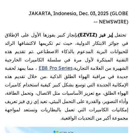
JAKARTA, Indonesia, Dec. 03, 2025 (GLOBE
NEWSWIRE) --
تحتفل
إيز
فيز
EZVIZ)
(
بإنجاز
كبير
بفوزها
الأول
على
الإطلاق
في
جوائز
الابتكار
الدولية،
حيث
تم
تكريمها
لاكتشافها
الرائد
للحيوانات
البرية
المدعوم
بالذكاء
الاصطناعي
.
تم
تقديم
هذه
التقنية
المبتكرة
لأول
مرة
في
سلسلة
الكاميرات
الخارجية
الشهيرة
من
العلامة
التجارية،
EB8 Pro Series
،
مما
يمهد
لحقبة
جديدة
في
مراقبة
الهواء
الطلق
الذكية
.
من
خلال
تقديم
هذه
الإمكانية
الجديدة
التي
توسع
بشكل
كبير
كيفية
استخدام
كاميرات
الهواء
الطلق،
مع
تعزيز
الأساسيات
مثل
الاتصال،
وتحمل
الطاقة،
وأداء
التصوير،
والقدرة
على
التحمل
البيئي،
تعيد
إي
زي
فيز
تعريف
إمكانيات
الكاميرات
التي
تعمل
بالبطاريات
وتستعد
لمواجهة
مجموعة
أكبر
من
التحديات
الواقعية
.