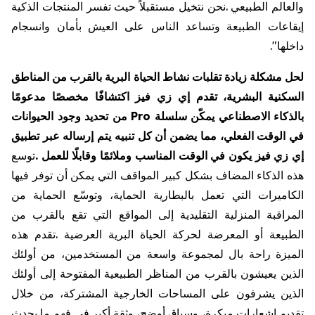
والعالم
الطبيعي
.
نحن
نتخيل
مستقبلاً
حيث
تفسر
المنتجات
الذكية
إيقاعات
الطبيعة
وتساعد
الناس
على
العيش
بأمان
وانسجام
داخلها
."
لحل
مشكلة
زيادة
تقلبات
نشاط
الحياة
البرية
بالقرب
من
المناطق
السكنية
البشرية،
تقدم
إي
زي
فيز
اكتشافًا
مخصصًا
مدعومًا
بالذكاء
الاصطناعي
يمكّن
سلسلة
Pro
من
تحديد
وجود
الحيوانات
في
الوقت
الفعلي،
مما
يضمن
أن
كل
تنبيه
يتم
إرساله
عبر
تطبيق
إي
زي
فيز
يكون
في
الوقت
المناسب
وملائمًا
وقابلًا
للعمل
.
توسع
هذه
الذكاء
المضاف
بشكل
كبير
المواقف
التي
يمكن
أن
توفر
فيها
الكاميرات
التي
تعمل
بالبطارية
الحماية،
وتوسّع
الحماية
من
المراقبة
المنزلية
التقليدية
إلى
المواقع
التي
تقع
بالقرب
من
الطبيعة
أو
المعرضة
لحركة
الحياة
البرية
العرضية
.
تقدم
هذه
الميزة
راحة
بال
لمجموعة
واسعة
من
المستخدمين،
من
أولئك
الذين
يعيشون
بالقرب
من
المناظر
الطبيعية
المفتوحة
إلى
أولئك
الذين
يشرفون
على
المساحات
الخارجية
المشتركة،
من
خلال
تقديم
إشعارات
مبكرة،
وسياق
أوضح،
وثقة
أكبر
في
فهم
ما
يحدث