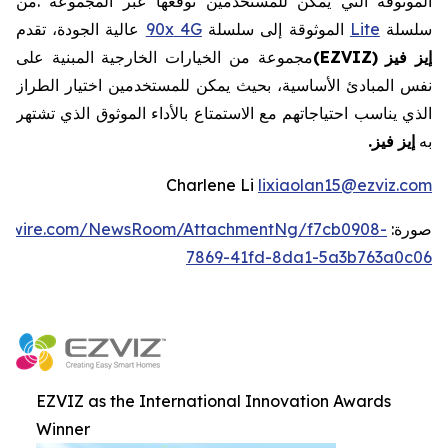
الموثوقة
التي
يمكن
للمستخدمين
توقعها
عبر
المجموعة
.
من
سلسلة
Lite
الموثوقة
إلى
سلسلة
4G
90x
عالية
الجودة،
تقدم
إيز
فيز
EZVIZ)
(
مجموعة
من
الخيارات
الخارجية
المبنية
على
نفس
المبادئ
الأساسية،
بحيث
يمكن
للمستخدمين
اختيار
الطراز
الذي
يناسب
احتياجاتهم
مع
الاستمتاع
بالأداء
الموثوق
الذي
تشتهر
به
إيز
فيز
.
Charlene Li
lixiaolan15@ezviz.com
صورة:
ewswire.com/NewsRoom/AttachmentNg/f7cb0908-
7869-41fd-8da1-5a3b763a0c06
EZVIZ as the International Innovation Awards
Winner