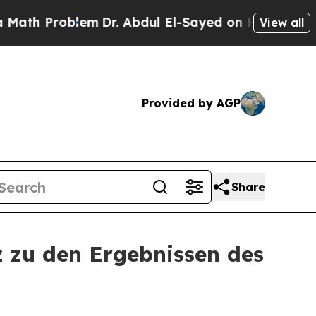
h Problem
Dr. Abdul El-Sayed on Historic Michigan
View all
Provided by AGP
Share
z zu den Ergebnissen des