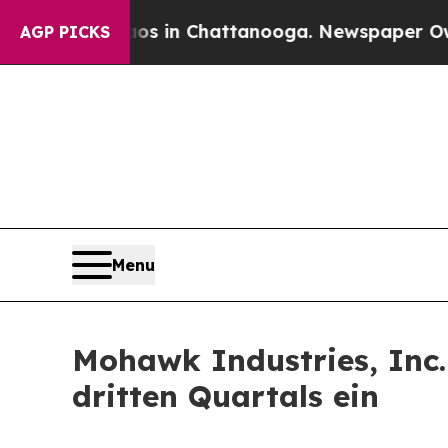
apse
Chaos in Chattanooga. Newspaper Owner Cal
AGP PICKS
Menu
Mohawk Industries, Inc.
dritten Quartals ein