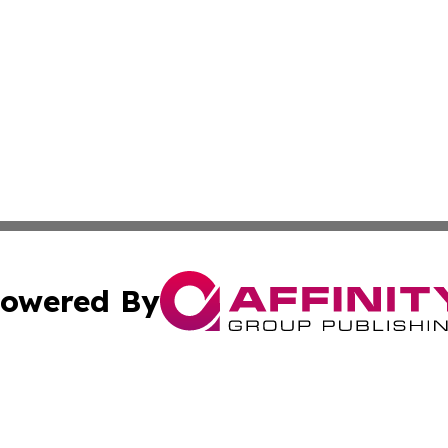
owered By
ubmit Press Release
Terms & Conditions
Copyright/DMCA
nc. dba Affinity Group Publishing & The Guam Business Ti