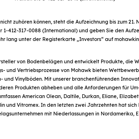
nicht zuhören können, steht die Aufzeichnung bis zum 21
1-412-317-0088 (International) und geben Sie den Aufz
Jahr lang unter der Registerkarte „Investors“ auf mohawk
ersteller von Bodenbelägen und entwickelt Produkte, die
ungs- und Vertriebsprozesse von Mohawk bieten Wettbewerb
in- und Vinylböden. Mit unserer branchenführenden Innova
anderen Produkten abheben und alle Anforderungen für Um
assen American Olean, Daltile, Durkan, Eliane, Elizabeth,
in und Vitromex. In den letzten zwei Jahrzehnten hat si
elagsunternehmen mit Niederlassungen in Nordamerika, 