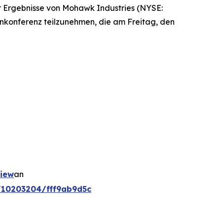
Ergebnisse von Mohawk Industries (NYSE:
onkonferenz teilzunehmen, die am Freitag, den
view
an
g/10203204/fff9ab9d5c